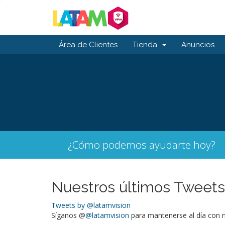
Área de Clientes
Tienda
Anuncios
¿Cómo podemos ayudarte hoy?
Nuestros últimos Tweets
Tweets by @latamvision
Síganos @
@latamvision
para mantenerse al día con n