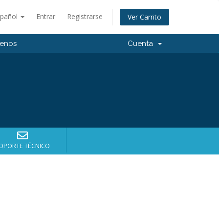
spañol
Entrar
Registrarse
Ver Carrito
tenos
Cuenta
OPORTE TÉCNICO