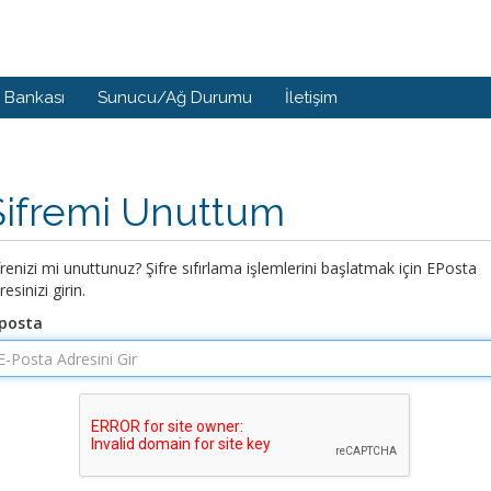
i Bankası
Sunucu/Ağ Durumu
İletişim
Şifremi Unuttum
frenizi mi unuttunuz? Şifre sıfırlama işlemlerini başlatmak için EPosta
resinizi girin.
posta