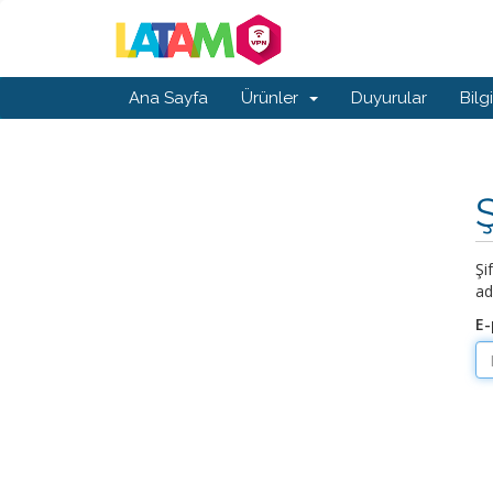
Ana Sayfa
Ürünler
Duyurular
Bilg
Şi
ad
E-