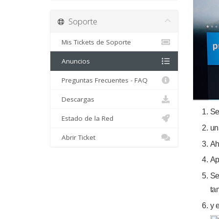
Soporte
Mis Tickets de Soporte
Anuncios
Preguntas Frecuentes - FAQ
Descargas
Se
Estado de la Red
un
Abrir Ticket
Ah
Ap
Se
ta
y 