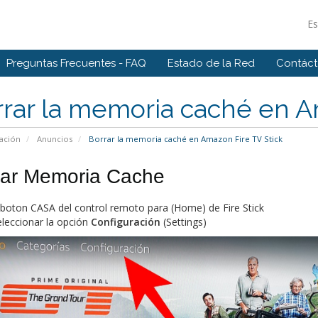
E
Preguntas Frecuentes - FAQ
Estado de la Red
Contác
rar la memoria caché en A
ación
Anuncios
Borrar la memoria caché en Amazon Fire TV Stick
rar Memoria Cache
 boton CASA del control remoto para (Home) de Fire Stick
leccionar la opción
Configuración
(Settings)