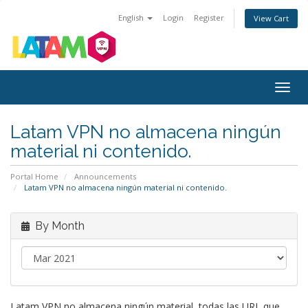
English
Login
Register
View Cart
Togg
navig
Latam VPN no almacena ningún
material ni contenido.
Portal Home
Announcements
Latam VPN no almacena ningún material ni contenido.
By Month
Latam VPN no almacena ningún material, todas las URL que