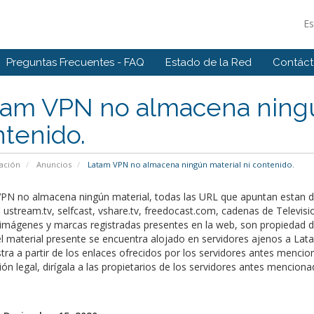
E
Preguntas Frecuentes - FAQ
Estado de la Red
Contác
tam VPN no almacena ningú
tenido.
ación
Anuncios
Latam VPN no almacena ningún material ni contenido.
PN no almacena ningún material, todas las URL que apuntan estan di
v, ustream.tv, selfcast, vshare.tv, freedocast.com, cadenas de Televis
 imágenes y marcas registradas presentes en la web, son propiedad d
l material presente se encuentra alojado en servidores ajenos a Lat
ra a partir de los enlaces ofrecidos por los servidores antes mencion
ión legal, dirígala a las propietarios de los servidores antes menciona