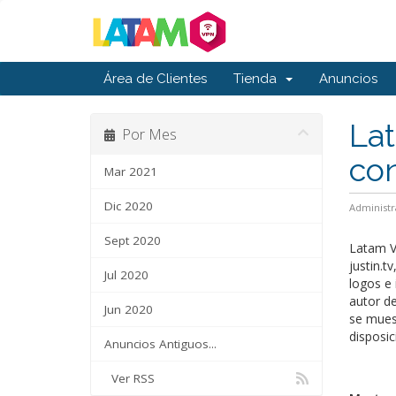
Área de Clientes
Tienda
Anuncios
La
Por Mes
con
Mar 2021
Dic 2020
Administr
Sept 2020
Latam V
justin.t
Jul 2020
logos e
autor de
Jun 2020
se muest
disposic
Anuncios Antiguos...
Ver RSS